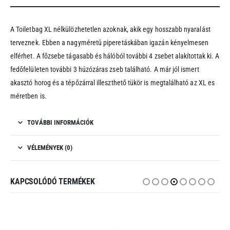
990 Ft
A Toiletbag XL nélkülözhetetlen azoknak, akik egy hosszabb nyaralást
terveznek. Ebben a nagyméretû piperetáskában igazán kényelmesen
elférhet. A főzsebe tágasabb és hálóból további 4 zsebet alakítottak ki. A
fedőfelületen további 3 húzózáras zseb található. A már jól ismert
akasztó horog és a tépőzárral illeszthető tükör is megtalálható az XL es
méretben is.
TOVÁBBI INFORMÁCIÓK
VÉLEMÉNYEK (0)
KAPCSOLÓDÓ TERMÉKEK