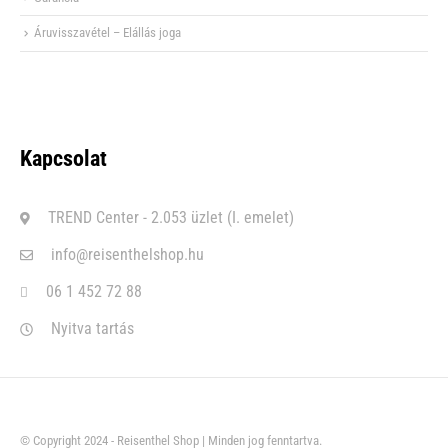
Áruvisszavétel – Elállás joga
Kapcsolat
TREND Center - 2.053 üzlet (I. emelet)
info@reisenthelshop.hu
06 1 452 72 88
Nyitva tartás
© Copyright 2024 - Reisenthel Shop | Minden jog fenntartva.