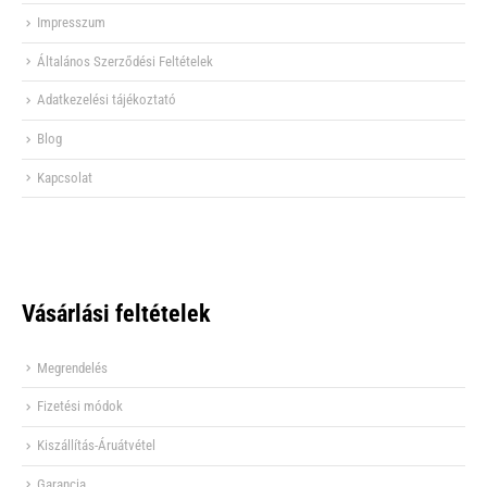
Impresszum
Általános Szerződési Feltételek
Adatkezelési tájékoztató
Blog
Kapcsolat
Vásárlási feltételek
Megrendelés
Fizetési módok
Kiszállítás-Áruátvétel
Garancia