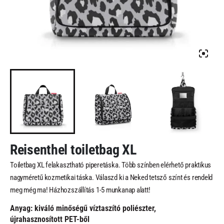
Reisenthel toiletbag XL
Toiletbag XL felakasztható piperetáska. Több színben elérhető praktikus
nagyméretű kozmetikai táska. Válaszd ki a Neked tetsző színt és rendeld
meg még ma! Házhozszállítás 1-5 munkanap alatt!
Anyag: kiváló minőségű víztaszító poliészter,
újrahasznosított PET-ből