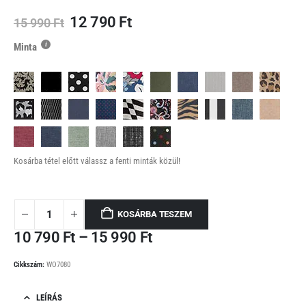
Original
Current
12 790
Ft
15 990
Ft
price
price
Minta
was:
is:
15
12
990 Ft.
790 Ft.
Kosárba tétel előtt válassz a fenti minták közül!
KOSÁRBA TESZEM
Ártartomány:
10 790
Ft
–
15 990
Ft
10
790 Ft
Cikkszám:
WO7080
-
15
LEÍRÁS