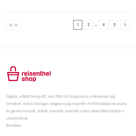
…
1
2
4
5
Cégünk, a RAM Design Kft. már 2004 óta forgalmazza a Reisenthel cég
termékeit, mint kizárólagos magyaroszági importőr. Portfóliónkban bevásárló-
és gurulós kosarak, táskák, esernyők, ponchók széles választékát kínáljuk a
vásárlóinknak.
Bővebben