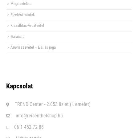
Megrendelés
Fizetési módok
Kiszállítás-Áruátvétel
Garancia
Áruvisszavétel – Elállás joga
Kapcsolat
TREND Center - 2.053 üzlet (I. emelet)
info@reisenthelshop.hu
06 1 452 72 88