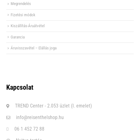
Megrendelés
Fizetési módok
Kiszállítás-Áruátvétel
Garancia
Áruvisszavétel – Elállás joga
Kapcsolat
TREND Center - 2.053 üzlet (I. emelet)
info@reisenthelshop.hu
06 1 452 72 88