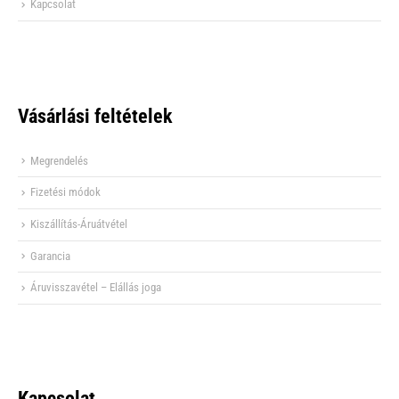
Kapcsolat
Vásárlási feltételek
Megrendelés
Fizetési módok
Kiszállítás-Áruátvétel
Garancia
Áruvisszavétel – Elállás joga
Kapcsolat