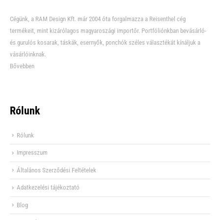
Cégünk, a RAM Design Kft. már 2004 óta forgalmazza a Reisenthel cég
termékeit, mint kizárólagos magyaroszági importőr. Portfóliónkban bevásárló-
és gurulós kosarak, táskák, esernyők, ponchók széles választékát kínáljuk a
vásárlóinknak.
Bővebben
Rólunk
Rólunk
Impresszum
Általános Szerződési Feltételek
Adatkezelési tájékoztató
Blog