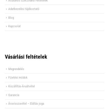
Általános Szerződési Feltételek
Adatkezelési tájékoztató
Blog
Kapcsolat
Vásárlási feltételek
Megrendelés
Fizetési módok
Kiszállítás-Áruátvétel
Garancia
Áruvisszavétel – Elállás joga