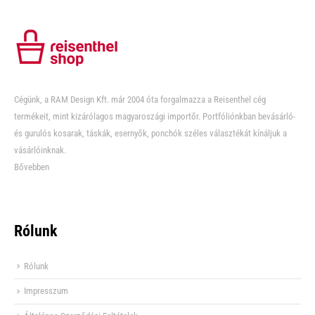
Cégünk, a RAM Design Kft. már 2004 óta forgalmazza a Reisenthel cég
termékeit, mint kizárólagos magyaroszági importőr. Portfóliónkban bevásárló-
és gurulós kosarak, táskák, esernyők, ponchók széles választékát kínáljuk a
vásárlóinknak.
Bővebben
Rólunk
Rólunk
Impresszum