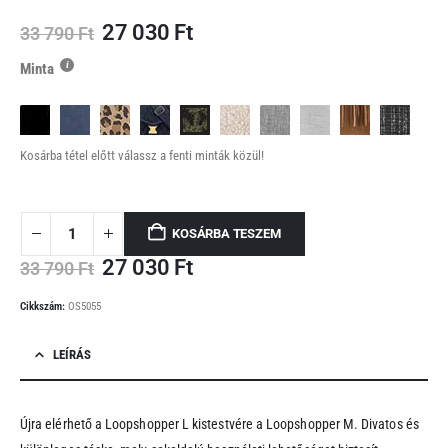
Original
Current
27 030
Ft
33 790
Ft
price
price
Minta
was:
is:
33
27
790 Ft.
030 Ft.
Kosárba tétel előtt válassz a fenti minták közül!
KOSÁRBA TESZEM
Original
Current
27 030
Ft
33 790
Ft
price
price
was:
is:
Cikkszám:
OS5055
33
27
790 Ft.
030 Ft.
LEÍRÁS
Újra elérhető a Loopshopper L kistestvére a Loopshopper M. Divatos és