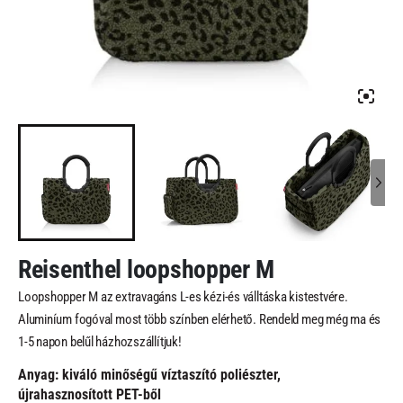
Reisenthel loopshopper M
Loopshopper M az extravagáns L-es kézi-és válltáska kistestvére.
Aluminíum fogóval most több színben elérhető. Rendeld meg még ma és
1-5 napon belűl házhozszállítjuk!
Anyag: kiváló minőségű víztaszító poliészter,
újrahasznosított PET-ből