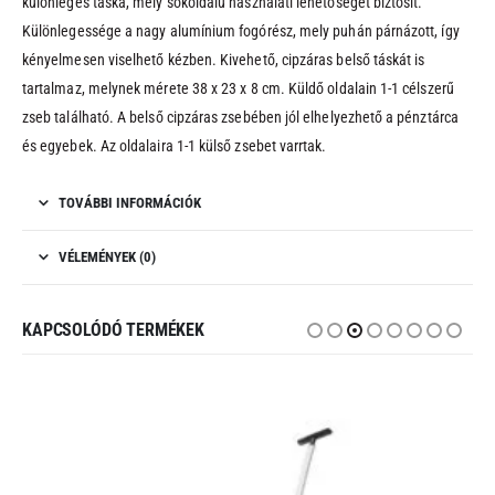
különleges táska, mely sokoldalú használati lehetőséget biztosít.
Különlegessége a nagy alumínium fogórész, mely puhán párnázott, így
kényelmesen viselhető kézben. Kivehető, cipzáras belső táskát is
tartalmaz, melynek mérete 38 x 23 x 8 cm. Küldő oldalain 1-1 célszerű
zseb található. A belső cipzáras zsebében jól elhelyezhető a pénztárca
és egyebek. Az oldalaira 1-1 külső zsebet varrtak.
TOVÁBBI INFORMÁCIÓK
VÉLEMÉNYEK (0)
KAPCSOLÓDÓ TERMÉKEK