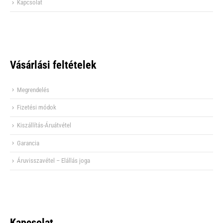
Kapcsolat
Vásárlási feltételek
Megrendelés
Fizetési módok
Kiszállítás-Áruátvétel
Garancia
Áruvisszavétel – Elállás joga
Kapcsolat