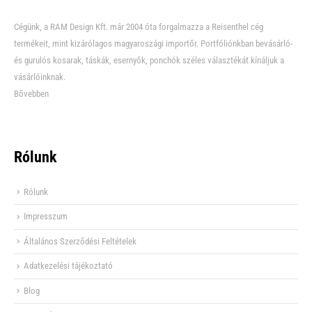
Cégünk, a RAM Design Kft. már 2004 óta forgalmazza a Reisenthel cég
termékeit, mint kizárólagos magyaroszági importőr. Portfóliónkban bevásárló-
és gurulós kosarak, táskák, esernyők, ponchók széles választékát kínáljuk a
vásárlóinknak.
Bővebben
Rólunk
Rólunk
Impresszum
Általános Szerződési Feltételek
Adatkezelési tájékoztató
Blog