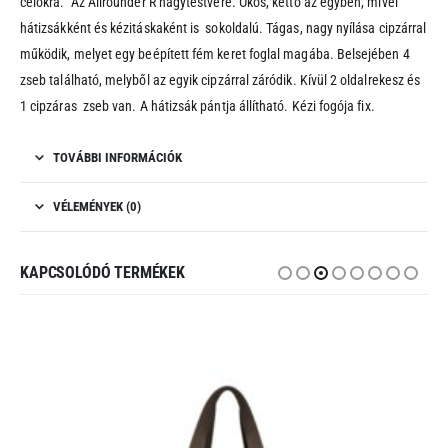
célokra. Az Allrounder R nagytestvére. Okos, kettő az egyben, mivel
hátizsákként és kézitáskaként is sokoldalú. Tágas, nagy nyílása cipzárral
működik, melyet egy beépített fém keret foglal magába. Belsejében 4
zseb található, melyből az egyik cipzárral záródik. Kívül 2 oldalrekesz és
1 cipzáras zseb van. A hátizsák pántja állítható. Kézi fogója fix.
TOVÁBBI INFORMÁCIÓK
VÉLEMÉNYEK (0)
KAPCSOLÓDÓ TERMÉKEK