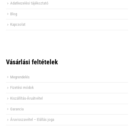
Adatkezelési tájékoztató
Blog
Kapcsolat
Vásárlási feltételek
Megrendelés
Fizetési módok
Kiszállítás-Áruátvétel
Garancia
Áruvisszavétel – Elállás joga