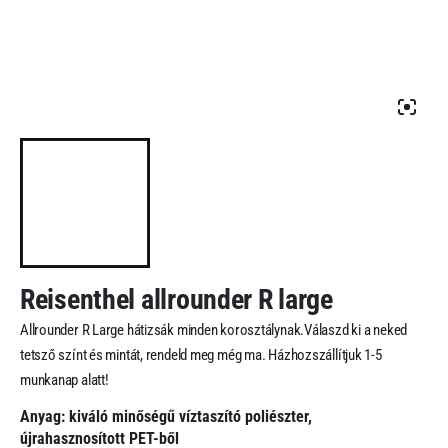
Reisenthel allrounder R large
Allrounder R Large hátizsák minden korosztálynak.Válaszd ki a neked
tetsző színt és mintát, rendeld meg még ma. Házhozszállítjuk 1-5
munkanap alatt!
Anyag: kiváló minőségű víztaszító poliészter,
újrahasznosított PET-ből