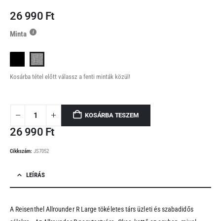
26 990
Ft
Minta
Kosárba tétel előtt válassz a fenti minták közül!
KOSÁRBA TESZEM
26 990
Ft
Cikkszám:
JS7052
LEÍRÁS
A Reisenthel Allrounder R Large tökéletes társ üzleti és szabadidős