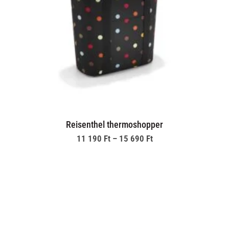
Reisenthel thermoshopper
Ártartomány: 11 190 F
11 190
Ft
–
15 690
Ft