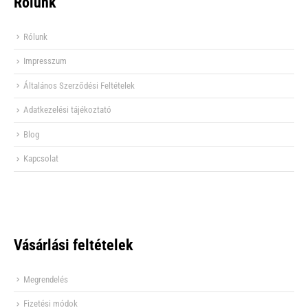
Rólunk
Rólunk
Impresszum
Általános Szerződési Feltételek
Adatkezelési tájékoztató
Blog
Kapcsolat
Vásárlási feltételek
Megrendelés
Fizetési módok