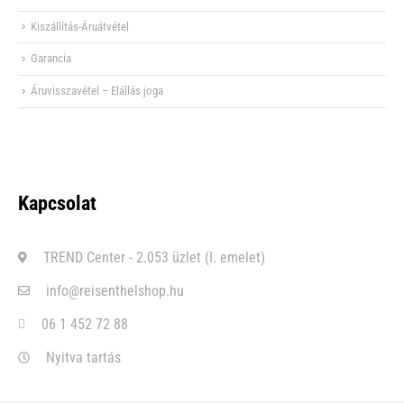
Kiszállítás-Áruátvétel
Garancia
Áruvisszavétel – Elállás joga
Kapcsolat
TREND Center - 2.053 üzlet (I. emelet)
info@reisenthelshop.hu
06 1 452 72 88
Nyitva tartás