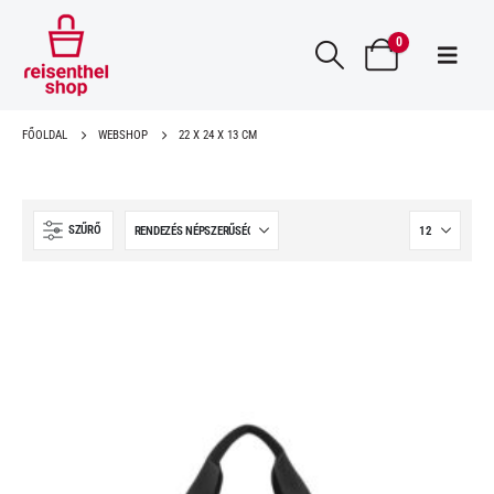
0
FŐOLDAL
WEBSHOP
22 X 24 X 13 CM
SZŰRŐ