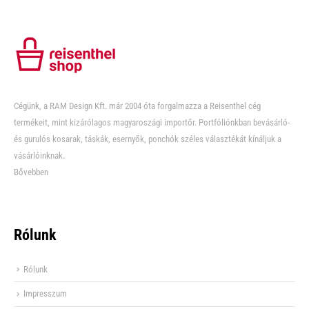
Cégünk, a RAM Design Kft. már 2004 óta forgalmazza a Reisenthel cég
termékeit, mint kizárólagos magyaroszági importőr. Portfóliónkban bevásárló-
és gurulós kosarak, táskák, esernyők, ponchók széles választékát kínáljuk a
vásárlóinknak.
Bővebben
Rólunk
Rólunk
Impresszum