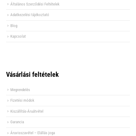
Általános Szerződési Feltételek
Adatkezelési tájékoztató
Blog
Kapcsolat
Vásárlási feltételek
Megrendelés
Fizetési módok
Kiszállítás-Áruátvétel
Garancia
Áruvisszavétel – Elállás joga