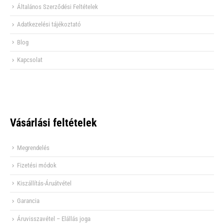
Általános Szerződési Feltételek
Adatkezelési tájékoztató
Blog
Kapcsolat
Vásárlási feltételek
Megrendelés
Fizetési módok
Kiszállítás-Áruátvétel
Garancia
Áruvisszavétel – Elállás joga