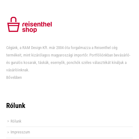
Cégünk, a RAM Design Kft. már 2004 óta forgalmazza a Reisenthel cég
termékeit, mint kizárólagos magyaroszági importőr. Portfóliónkban bevásárló-
és gurulós kosarak, táskák, esernyők, ponchók széles választékát kínáljuk a
vásárlóinknak.
Bővebben
Rólunk
Rólunk
Impresszum