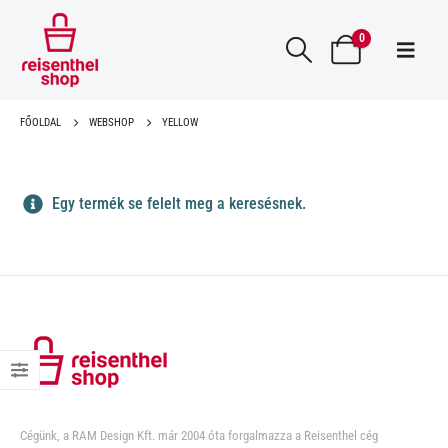
0
FŐOLDAL
WEBSHOP
YELLOW
Egy termék se felelt meg a keresésnek.
Cégünk, a RAM Design Kft. már 2004 óta forgalmazza a Reisenthel cég