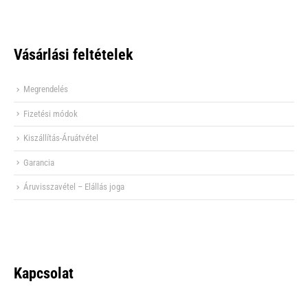
Vásárlási feltételek
Megrendelés
Fizetési módok
Kiszállítás-Áruátvétel
Garancia
Áruvisszavétel – Elállás joga
Kapcsolat