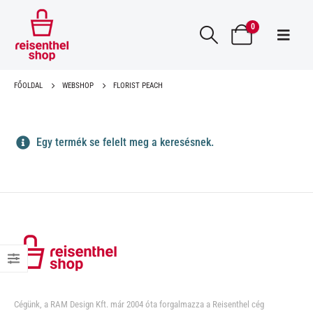
0
FŐOLDAL
WEBSHOP
FLORIST PEACH
Egy termék se felelt meg a keresésnek.
Cégünk, a RAM Design Kft. már 2004 óta forgalmazza a Reisenthel cég