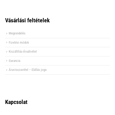
Vásárlási feltételek
Megrendelés
Fizetési módok
Kiszállítás-Áruátvétel
Garancia
Áruvisszavétel – Elállás joga
Kapcsolat