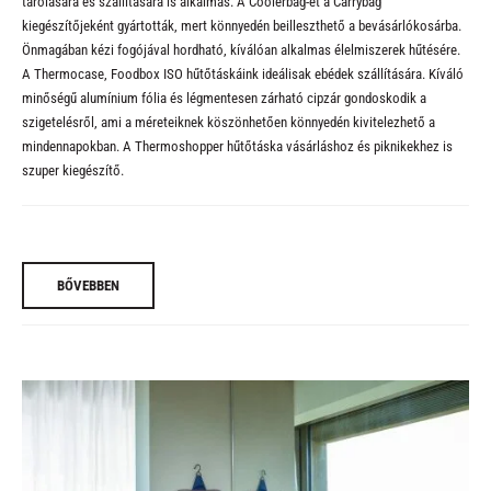
tárolására és szállítására is alkalmas. A
Coolerbag
-et a
Carrybag
kiegészítőjeként gyártották, mert könnyedén beilleszthető a bevásárlókosárba.
Önmagában kézi fogójával hordható, kíválóan alkalmas élelmiszerek hűtésére.
A
Thermocase
,
Foodbox ISO
hűtőtáskáink ideálisak ebédek szállítására. Kíváló
minőségű alumínium fólia és légmentesen zárható cipzár gondoskodik a
szigetelésről, ami a méreteiknek köszönhetően könnyedén kivitelezhető a
mindennapokban. A
Thermoshopper
hűtőtáska vásárláshoz és piknikekhez is
szuper kiegészítő.
BŐVEBBEN