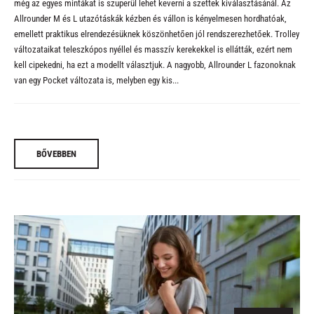
még az egyes mintákat is szuperül lehet keverni a szettek kiválasztásánál. Az
Allrounder M és L
utazótáskák kézben és vállon is kényelmesen hordhatóak,
emellett praktikus elrendezésüknek köszönhetően jól rendszerezhetőek. Trolley
változataikat teleszkópos nyéllel és masszív kerekekkel is ellátták, ezért nem
kell cipekedni, ha ezt a modellt választjuk. A nagyobb,
Allrounder L
fazonoknak
van egy
Pocket
változata is, melyben egy kis...
BŐVEBBEN