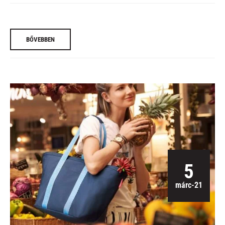
BŐVEBBEN
5
márc-21