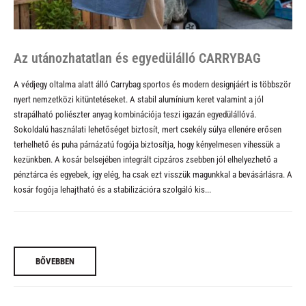
Az utánozhatatlan és egyedülálló CARRYBAG
A védjegy oltalma alatt álló
Carrybag
sportos és modern designjáért is többször
nyert nemzetközi kitüntetéseket. A stabil alumínium keret valamint a jól
strapálható poliészter anyag kombinációja teszi igazán egyedülállóvá.
Sokoldalú használati lehetőséget biztosít, mert csekély súlya ellenére erősen
terhelhető és puha párnázatú fogója biztosítja, hogy kényelmesen vihessük a
kezünkben. A kosár belsejében integrált cipzáros zsebben jól elhelyezhető a
pénztárca és egyebek, így elég, ha csak ezt visszük magunkkal a bevásárlásra. A
kosár fogója lehajtható és a stabilizációra szolgáló kis...
BŐVEBBEN