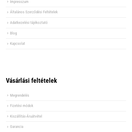
Impresszum
Általános Szerződési Feltételek
Adatkezelési tájékoztató
Blog
Kapcsolat
Vásárlási feltételek
Megrendelés
Fizetési módok
Kiszállítás-Áruátvétel
Garancia