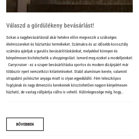
Válaszd a gördülékeny bevásárlást!
Sokan a nagybevásárlásnál akár hetekre előre megveszik a szükséges
élelmiszereket és háztartási termékeket. Számukra és az idősebb korosztály
számára ajánljuk a gurulós bevásárlótáskáinkat, melyekkel könnyen és
kényelmesen kivitelezhetik a shoppingolást. Ismerd meg ezeket a modelljeinket:
Carrycruiser
- ez a szuper bevásárlótáska sportos és modern dizájnjáért már
többször nyert nemzetközi kitüntetéseket. Stabil alumínium kerete, valamint
strapabíró poliészter anyaga miatt is olyan egyedülálló. Fém teleszkópos
fogójának és nagy dimenziós kerekeinek köszönhetően nagyon kényelmesen
húzható, de vastag vállpántja vállra is vehető. Különlegessége még, hogy...
BŐVEBBEN