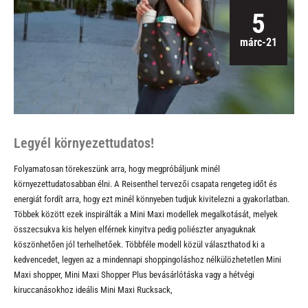
5
márc-21
Legyél környezettudatos!
Folyamatosan törekeszünk arra, hogy megpróbáljunk minél
környezettudatosabban élni. A Reisenthel tervezői csapata rengeteg időt és
energiát fordít arra, hogy ezt minél könnyeben tudjuk kivitelezni a gyakorlatban.
Többek között ezek inspirálták a
Mini Maxi modellek
megalkotását, melyek
összecsukva kis helyen elférnek kinyitva pedig poliészter anyaguknak
köszönhetően jól terhelhetőek. Többféle modell közül választhatod ki a
kedvencedet, legyen az a mindennapi shoppingoláshoz nélkülözhetetlen
Mini
Maxi shopper
,
Mini Maxi Shopper Plus
bevásárlótáska vagy a hétvégi
kiruccanásokhoz ideális Mini Maxi Rucksack,