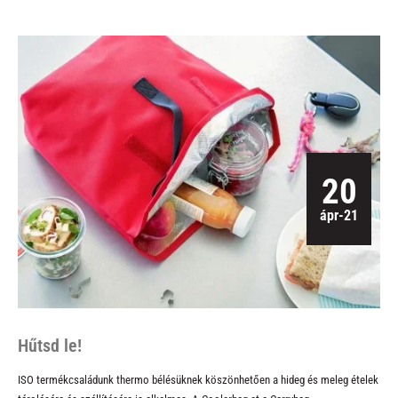
20
ápr-21
Hűtsd le!
ISO termékcsaládunk thermo bélésüknek köszönhetően a hideg és meleg ételek