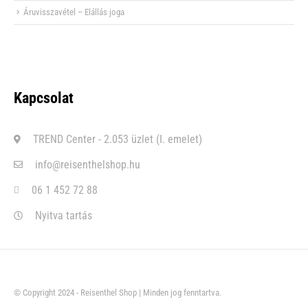
Áruvisszavétel – Elállás joga
Kapcsolat
TREND Center - 2.053 üzlet (I. emelet)
info@reisenthelshop.hu
06 1 452 72 88
Nyitva tartás
© Copyright 2024 - Reisenthel Shop | Minden jog fenntartva.