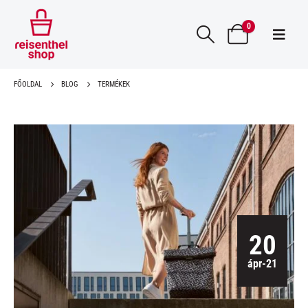
0
FŐOLDAL
BLOG
TERMÉKEK
20
ápr-21