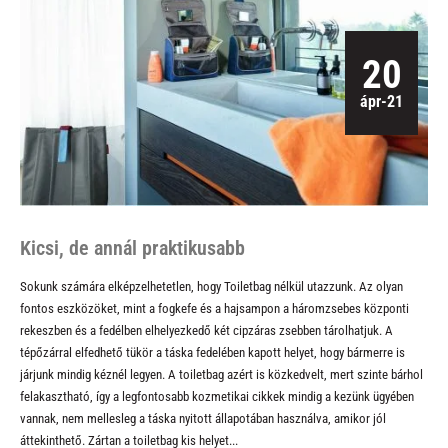
20
ápr-21
Kicsi, de annál praktikusabb
Sokunk számára elképzelhetetlen, hogy
Toiletbag
nélkül utazzunk. Az olyan
fontos eszközöket, mint a fogkefe és a hajsampon a háromzsebes központi
rekeszben és a fedélben elhelyezkedő két cipzáras zsebben tárolhatjuk. A
tépőzárral elfedhető tükör a táska fedelében kapott helyet, hogy bármerre is
járjunk mindig kéznél legyen. A toiletbag azért is közkedvelt, mert szinte bárhol
felakasztható, így a legfontosabb kozmetikai cikkek mindig a kezünk ügyében
vannak, nem mellesleg a táska nyitott állapotában használva, amikor jól
áttekinthető. Zártan a toiletbag kis helyet...