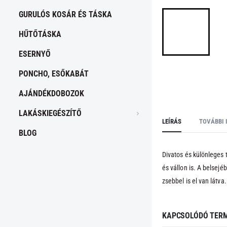
GURULÓS KOSÁR ÉS TÁSKA
HŰTŐTÁSKA
ESERNYŐ
PONCHO, ESŐKABÁT
AJÁNDÉKDOBOZOK
LAKÁSKIEGÉSZÍTŐ
LEÍRÁS
TOVÁBBI 
BLOG
Divatos és különleges 
és vállon is. A belsejé
zsebbel is el van látva.
KAPCSOLÓDÓ TER