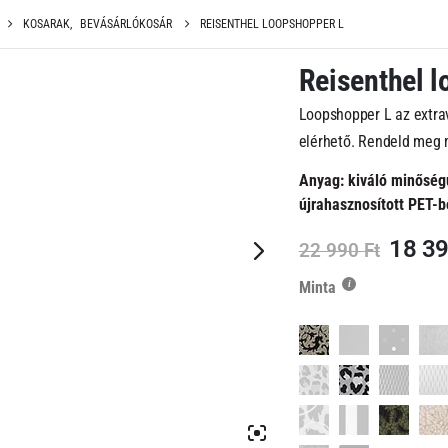
KOSARAK
,
BEVÁSÁRLÓKOSÁR
REISENTHEL LOOPSHOPPER L
Reisenthel 
Loopshopper L az extra
elérhető. Rendeld meg 
Anyag: kiváló minőségű 
újrahasznosított PET-b
Origi
18 3
22 990
Ft
price
Minta
was:
22
990 F