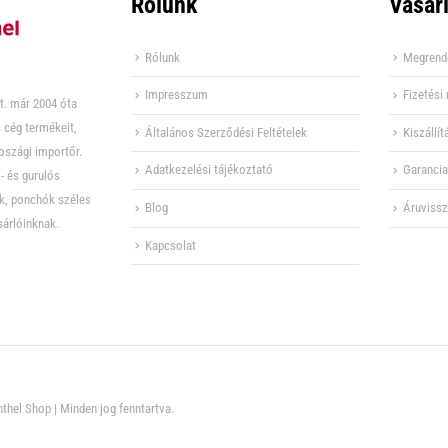
Rólunk
Vásárl
Rólunk
Megrend
Impresszum
Fizetés
t. már 2004 óta
 cég termékeit,
Általános Szerződési Feltételek
Kiszállít
oszági importőr.
Adatkezelési tájékoztató
Garancia
- és gurulós
ők, ponchók széles
Blog
Áruvissz
sárlóinknak.
Kapcsolat
thel Shop | Minden jog fenntartva.