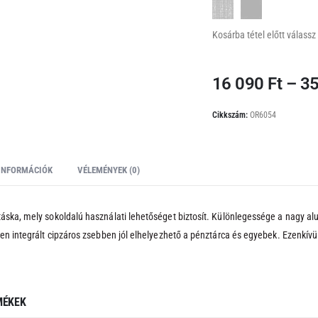
Kosárba tétel előtt válassz 
16 090
Ft
–
3
Cikkszám:
OR6054
INFORMÁCIÓK
VÉLEMÉNYEK (0)
táska, mely sokoldalú használati lehetőséget biztosít. Különlegessége a nagy 
ben integrált cipzáros zsebben jól elhelyezhető a pénztárca és egyebek. Ezenkívül
MÉKEK