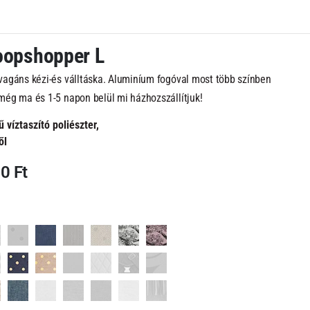
loopshopper L
vagáns kézi-és válltáska. Aluminíum fogóval most több színben
még ma és 1-5 napon belül mi házhozszállítjuk!
víztaszító poliészter,
ől
nal
Current
90
Ft
price
is:
18
t.
390 Ft.