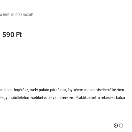
a fenti minták közül!
Ártartomány:
5 590
Ft
16
090 Ft
-
35
590 Ft
alumínium fogórész, mely puhán párnázott, így kényelmesen viselhető kézben
 egy mobiltelefon zsebbel is fel van szerelve. Praktikus kettő rekeszes külső