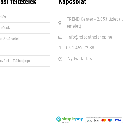
ási feltételek
Kapcsolat
elés
TREND Center - 2.053 üzlet (I.
emelet)
i módok
info@reisenthelshop.hu
ás-Áruátvétel
06 1 452 72 88
Nyitva tartás
avétel – Elállás joga