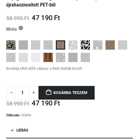
újrahasznosított PET-ből
Original
Current
47 190
Ft
58 990
Ft
price
price
Minta
was:
is:
58
47
990 Ft.
190 Ft.
Kosárba tétel előtt válassz a fenti minták közül!
KOSÁRBA TESZEM
Original
Current
47 190
Ft
58 990
Ft
price
price
was:
is:
Cikkszám:
OE6054
58
47
990 Ft.
190 Ft.
LEÍRÁS