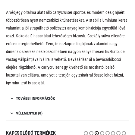
A védjegy oltalma alatt álló carrycruiser sportos és modern designjáért
többszörösen nyert nemzetközi kitüntetéseket. A stabil alumínium keret
valamint a jól strapálható poliészter anyag kombinációja egyedülállóvá
teszi. Sokoldalú használati lehetőséget biztosít. Csekély súlya ellenére
erősen megterhelhető. Fém, teleszkópos fogójának valamint nagy
dimenziós kerekeinek köszönhetően nagyon kényelmesen húzható, de
vastag vállpántjával vállra is vehető. Bevásárlásnál a bevásárlókocsi
elejére rögzíthető. A carrycruiser egy kivehető és mosható, belső
huzattal van ellátva, amelyet a tetején egy zsinórral össze lehet húzni,
így mint tető is szolgál.
TOVÁBBI INFORMÁCIÓK
VÉLEMÉNYEK (0)
KAPCSOLÓDÓ TERMÉKEK