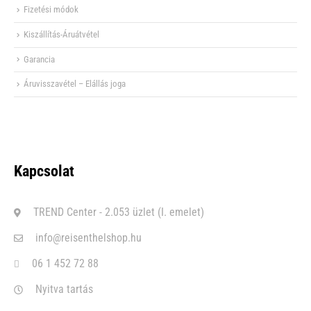
Fizetési módok
Kiszállítás-Áruátvétel
Garancia
Áruvisszavétel – Elállás joga
Kapcsolat
TREND Center - 2.053 üzlet (I. emelet)
info@reisenthelshop.hu
06 1 452 72 88
Nyitva tartás