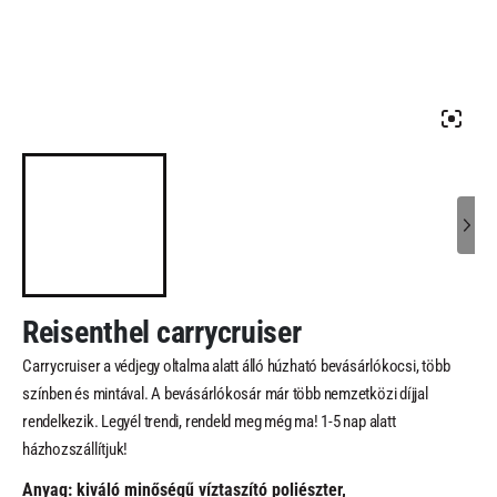
Reisenthel carrycruiser
Carrycruiser a védjegy oltalma alatt álló húzható bevásárlókocsi, több
színben és mintával. A bevásárlókosár már több nemzetközi díjjal
rendelkezik. Legyél trendi, rendeld meg még ma! 1-5 nap alatt
házhozszállítjuk!
Anyag: kiváló minőségű víztaszító poliészter,